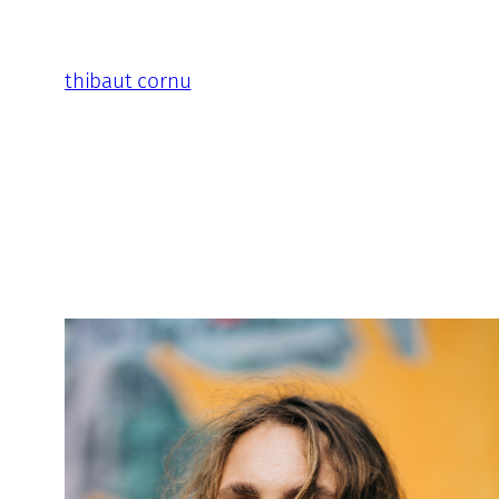
Aller
au
thibaut cornu
contenu